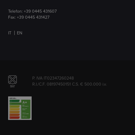
Telefon:
+39 0445 431607
Fax: +39 0445 431427
IT
EN
P. IVA IT02347260248
R.I./C.F. 08197450151 C.S. € 500.000 i.v.