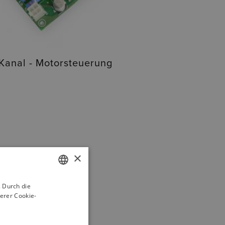
Kanal - Motorsteuerung
×
 Durch die
ITALIAN
erer Cookie-
ENGLISH
GERMAN