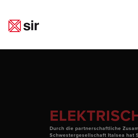
Skip
to
main
content
ELEKTRIS
Durch die partnerschaftliche Zusa
Schwestergesellschaft Italsea hat 