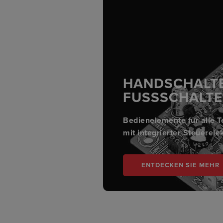
HANDSCHALTE
FUSSSCHALTER
Bedienelemente für alle 
mit integrierter Steuerele
ENTDECKEN SIE MEHR