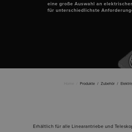
eine große Auswahl an elektrisch
für unterschiedlichste Anforderun
Home
/
Produkte
/
Zubehör
/
Elektr
Erhältlich für alle Linearantriebe und Telesk