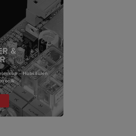
R &
Teleskop – Hubsäulen
ktronik