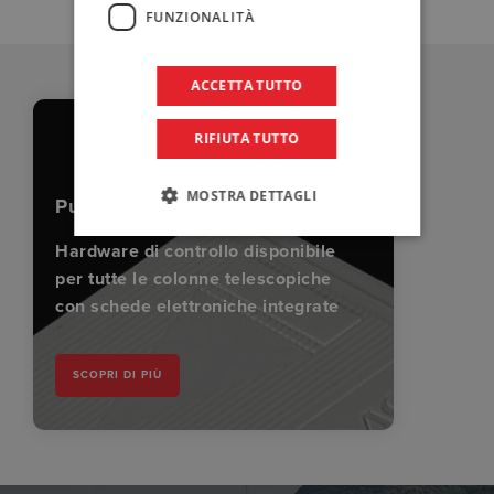
FUNZIONALITÀ
ACCETTA TUTTO
RIFIUTA TUTTO
MOSTRA DETTAGLI
Pulsantiere
Hardware di controllo disponibile
per tutte le colonne telescopiche
con schede elettroniche integrate
SCOPRI DI PIÙ