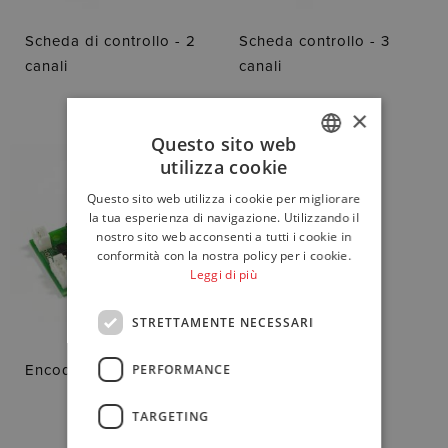
Scheda di controllo - 2
Scheda controllo - 3
canali
canali
×
Questo sito web
utilizza cookie
ITALIAN
Questo sito web utilizza i cookie per migliorare
ENGLISH
la tua esperienza di navigazione. Utilizzando il
nostro sito web acconsenti a tutti i cookie in
GERMAN
conformità con la nostra policy per i cookie.
Leggi di più
STRETTAMENTE NECESSARI
PERFORMANCE
Encoder analogico
TARGETING