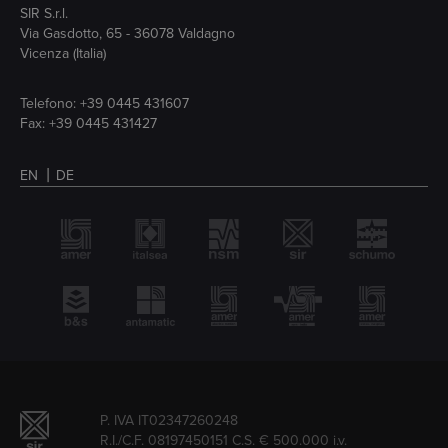
SIR S.r.l.
Via Gasdotto, 65 - 36078 Valdagno
Vicenza (Italia)
Telefono:
+39 0445 431607
Fax: +39 0445 431427
EN
DE
P. IVA IT02347260248
R.I./C.F. 08197450151 C.S. € 500.000 i.v.