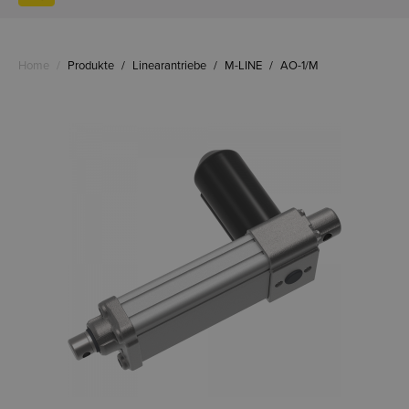
Home
/
Produkte
/
Linearantriebe
/
M-LINE
/
AO-1/M