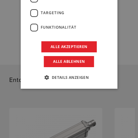
DOWNLOAD BEREICH
TARGETING
FUNKTIONALITÄT
DATENBLATT
ALLE AKZEPTIEREN
ALLE ABLEHNEN
DETAILS ANZEIGEN
Entdecken Sie verwandte Produkte