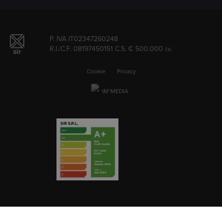
P. IVA IT02347260248
R.I./C.F. 08197450151 C.S. € 500.000 i.v.
Cookie
Privacy