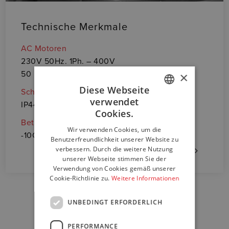
Technische Merkmale
O
AC Motoren
• 
230V 50Hz. 1Ph. – 400V
50 Hz. 3Ph
• 
×
Diese Webseite
Schutzart
• 
verwendet
IP44
ITALIAN
Cookies.
• 
Betriebstemperatur
ENGLISH
Wir verwenden Cookies, um die
Lä
-10C° ÷ +60C°
Benutzerfreundlichkeit unserer Website zu
GERMAN
verbessern. Durch die weitere Nutzung
• 
unserer Webseite stimmen Sie der
Verwendung von Cookies gemäß unserer
Cookie-Richtlinie zu.
Weitere Informationen
UNBEDINGT ERFORDERLICH
PERFORMANCE