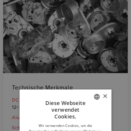
Technische Merkmale
O
×
DC Motoren
• 
Diese Webseite
12÷24÷36 V
verwendet
ITALIAN
• 
Cookies.
Alu Kolbenstange
ENGLISH
Wir verwenden Cookies, um die
Schutzart
• 