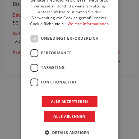
Benutzerfreundlichkeit unserer Website zu
GERMAN
​​​​​​​Bis zu IP69K
verbessern. Durch die weitere Nutzung
• 
unserer Webseite stimmen Sie der
Einschaltdauer
Verwendung von Cookies gemäß unserer
Lä
S3 10% basiert auf 10 min.
Cookie-Richtlinie zu.
Weitere Informationen
• 
Betriebstemperatur
UNBEDINGT ERFORDERLICH
-20C° ÷ +60C°
Kundenspezische Aluminium - Gehäuselängen
PERFORMANCE
TARGETING
FUNKTIONALITÄT
ALLE AKZEPTIEREN
DOWNLOAD BEREICH
ALLE ABLEHNEN
DETAILS ANZEIGEN