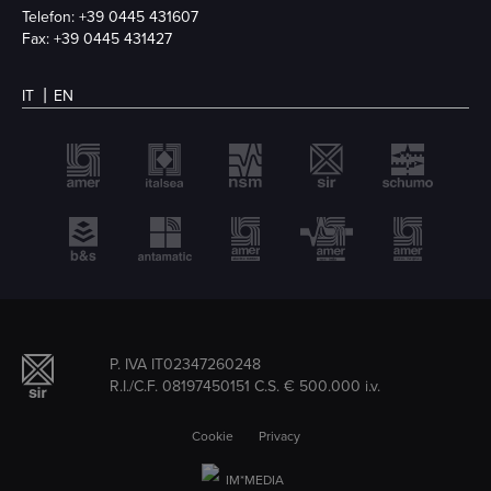
Telefon:
+39 0445 431607
Fax: +39 0445 431427
IT
EN
P. IVA IT02347260248
R.I./C.F. 08197450151 C.S. € 500.000 i.v.
Cookie
Privacy