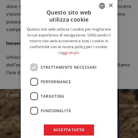
×
dove il nostro team sarà pronto a condividere la nostra
Questo sito web
visione per il futuro della sanità e discutere di come
utilizza cookie
possiamo supportare le tue esigenze con i nostri
ITALIAN
componenti innovativi.
Questo sito web utilizza i cookie per migliorare
ENGLISH
la tua esperienza di navigazione. Utilizzando il
nostro sito web acconsenti a tutti i cookie in
Innoviamo insieme!
GERMAN
conformità con la nostra policy per i cookie.
Leggi di più
Unisciti a noi per scrivere il prossimo capitolo
dell'eccellenza sanitaria a Medica 2025. Non vediamo
STRETTAMENTE NECESSARI
l'ora di vederti lì!
PERFORMANCE
Eventi
TARGETING
FUNZIONALITÀ
ACCETTA TUTTO