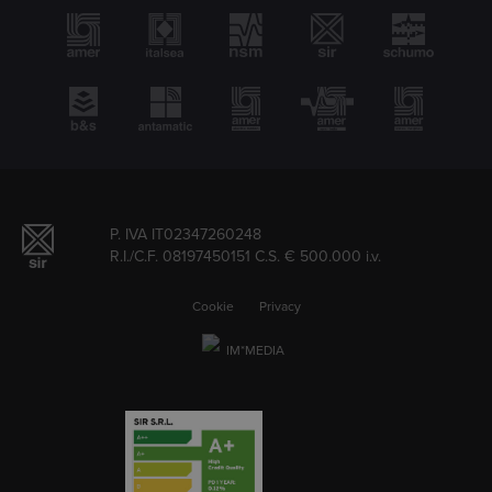
P. IVA IT02347260248
R.I./C.F. 08197450151 C.S. € 500.000 i.v.
Cookie
Privacy