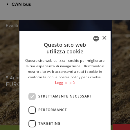
CAN bus
Eventi
×
Questo sito web
utilizza cookie
ITALIAN
Questo sito web utilizza i cookie per migliorare
ENGLISH
la tua esperienza di navigazione. Utilizzando il
nostro sito web acconsenti a tutti i cookie in
GERMAN
conformità con la nostra policy per i cookie.
5 Agosto 2026
Leggi di più
EUROTIER
STRETTAMENTE NECESSARI
PERFORMANCE
TARGETING