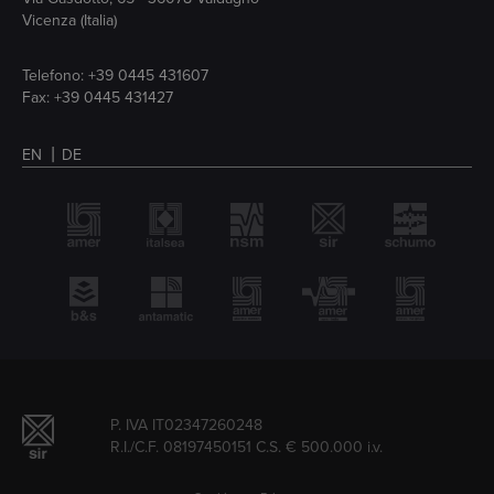
Vicenza (Italia)
Telefono:
+39 0445 431607
Fax: +39 0445 431427
EN
DE
P. IVA IT02347260248
R.I./C.F. 08197450151 C.S. € 500.000 i.v.